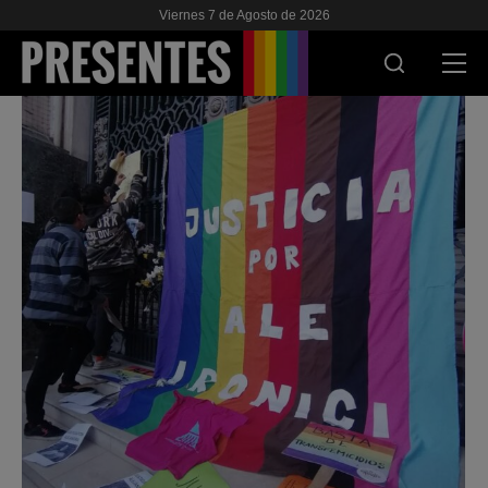
Viernes 7 de Agosto de 2026
ACTUALIDAD
INVESTIGACIONES
VIH & SIDA
ESCUELA
NOSOTRES
APOYANOS
ES
EN