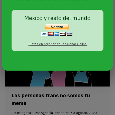
salida de un boliche. Murió en enero de
2019.
Mexico y resto del mundo
¿Estás en Argentina? Usa Donar Online
Las personas trans no somos tu
meme
Por
Agencia Presentes
3 agosto, 2020
Sin categoría