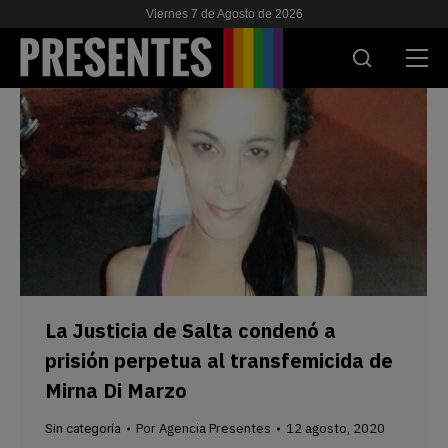
Viernes 7 de Agosto de 2026
ACTUALIDAD
INVESTIGACIONES
VIH & SIDA
ESCUELA
NOSOTRES
La Justicia de Salta condenó a
prisión perpetua al transfemicida de
APOYANOS
Mirna Di Marzo
Por
Agencia Presentes
12 agosto, 2020
Sin categoría
ES
EN