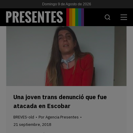
Domingo 9 de Agosto de 2026
ACTUALIDAD
INVESTIGACIONES
VIH & SIDA
ESCUELA
NOSOTRES
Una joven trans denunció que fue
atacada en Escobar
APOYANOS
BREVES-old
Por
Agencia Presentes
21 septiembre, 2018
ES
EN