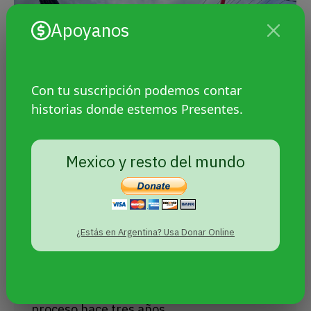
Apoyanos
Con tu suscripción podemos contar
historias donde estemos Presentes.
Por primera vez una persona trans
Mexico y resto del mundo
de El Salvador pudo cambiar su
nombre y sexo en el documento
Sin categoría
Por
Agencia Presentes
¿Estás en Argentina? Usa Donar Online
16 septiembre, 2022
Es un paso inédito e histórico. Karla
Guevara es abogada y había iniciado el
proceso hace tres años.