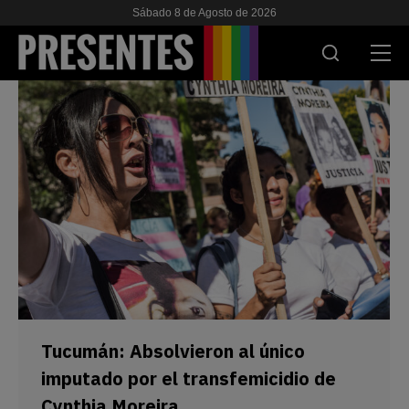
Sábado 8 de Agosto de 2026
ACTUALIDAD
INVESTIGACIONES
VIH & SIDA
ESCUELA
NOSOTRES
APOYANOS
Tucumán: Absolvieron al único
imputado por el transfemicidio de
Cynthia Moreira
ES
EN