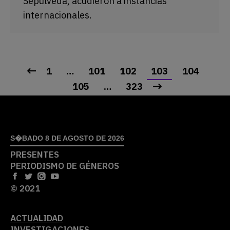
Sepúlveda, acudieron a instancias
internacionales.
1
…
101
102
103
104
105
…
323
S�BADO 8 DE AGOSTO DE 2026
PRESENTES
PERIODISMO DE GÉNEROS
© 2021
ACTUALIDAD
INVESTIGACIONES