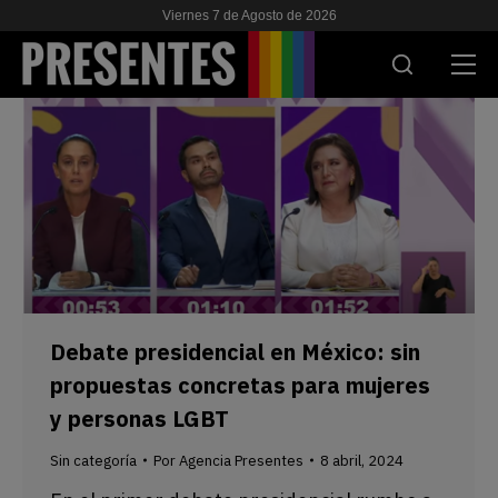
Viernes 7 de Agosto de 2026
ACTUALIDAD
INVESTIGACIONES
VIH & SIDA
ESCUELA
NOSOTRES
Debate presidencial en México: sin
propuestas concretas para mujeres
APOYANOS
y personas LGBT
Sin categoría
Por
Agencia Presentes
8 abril, 2024
ES
EN