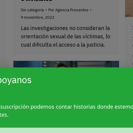
Sin categoría
Por
Agencia Presentes
9 noviembre, 2022
Las investigaciones no consideran la
orientación sexual de las víctimas, lo
cual dificulta el acceso a la justicia.
poyanos
 suscripción podemos contar historias donde estem
tes.