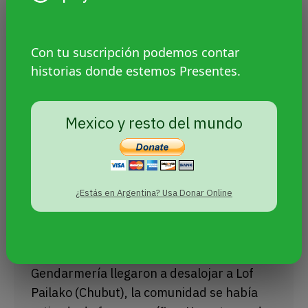
Con tu suscripción podemos contar
historias donde estemos Presentes.
Mexico y resto del mundo
Desalojo a Lof Pailako: un show
frustrado y el saqueo de los
territorios indígenas
Sin categoría
Por
Agencia Presentes
9 enero, 2025
¿Estás en Argentina? Usa Donar Online
El espectacular despliegue del Ministerio
de Seguridad de la Nación no tuvo el efecto
que esperaban: cuando Policía Federal y
Gendarmería llegaron a desalojar a Lof
Pailako (Chubut), la comunidad se había