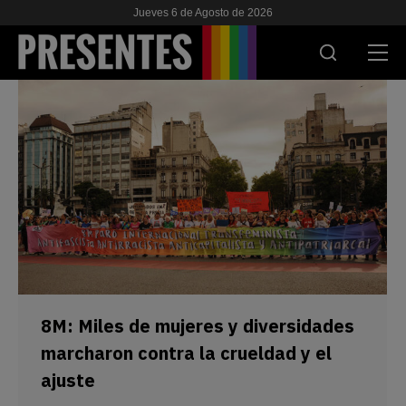
Jueves 6 de Agosto de 2026
ACTUALIDAD
INVESTIGACIONES
VIH & SIDA
ESCUELA
NOSOTRES
8M: Miles de mujeres y diversidades
APOYANOS
marcharon contra la crueldad y el
ajuste
ES
EN