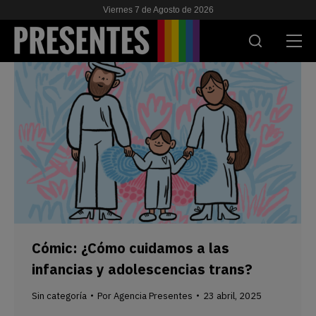
Viernes 7 de Agosto de 2026
ACTUALIDAD
INVESTIGACIONES
VIH & SIDA
ESCUELA
NOSOTRES
Cómic: ¿Cómo cuidamos a las
APOYANOS
infancias y adolescencias trans?
Sin categoría
Por
Agencia Presentes
23 abril, 2025
ES
EN