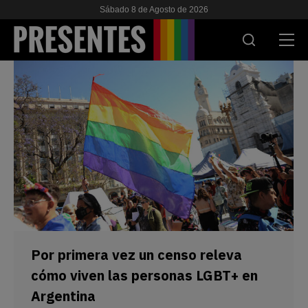
Sábado 8 de Agosto de 2026
ACTUALIDAD
INVESTIGACIONES
VIH & SIDA
ESCUELA
NOSOTRES
Por primera vez un censo releva
APOYANOS
cómo viven las personas LGBT+ en
Argentina
ES
EN