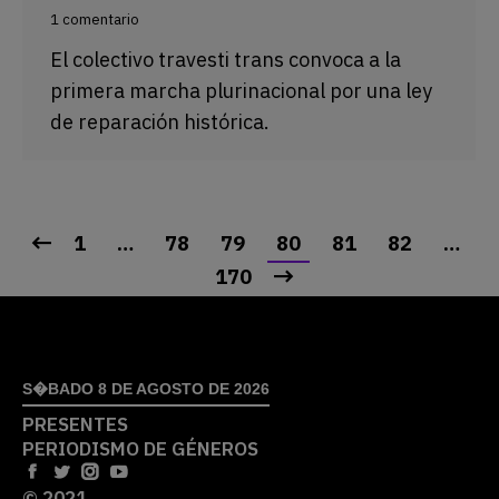
1 comentario
El colectivo travesti trans convoca a la
primera marcha plurinacional por una ley
de reparación histórica.
1
…
78
79
80
81
82
…
170
S�BADO 8 DE AGOSTO DE 2026
PRESENTES
PERIODISMO DE GÉNEROS
© 2021