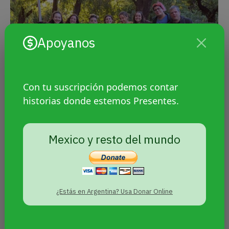
Apoyanos
Con tu suscripción podemos contar
historias donde estemos Presentes.
Mexico y resto del mundo
Vidas judías y LGBT comunitarias:
“No se puede ser judío en soledad”
¿Estás en Argentina? Usa Donar Online
Sin categoría
Por
Agencia Presentes
12 mayo, 2023
Relatos y experiencias sobre cómo se vive
la diversidad sexual en la comunidad judía