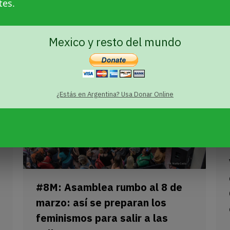
tes.
de estigmas contra el pueblo
mapuche.
Mexico y resto del mundo
¿Estás en Argentina? Usa Donar Online
#8M: Asamblea rumbo al 8 de
marzo: así se preparan los
feminismos para salir a las