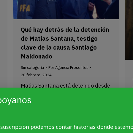
Qué hay detrás de la detención
de Matías Santana, testigo
clave de la causa Santiago
Maldonado
Sin categoría
Por
Agencia Presentes
20 febrero, 2024
Matias Santana está detenido desde
el sábado en Bariloche. Su abogada
poyanos
dice que es una causa armada. La
trama que enlaza con Santiago
Maldonado y Rafael Nahuel, el
 suscripción podemos contar historias donde estem
ministerio de Seguridad y una serie