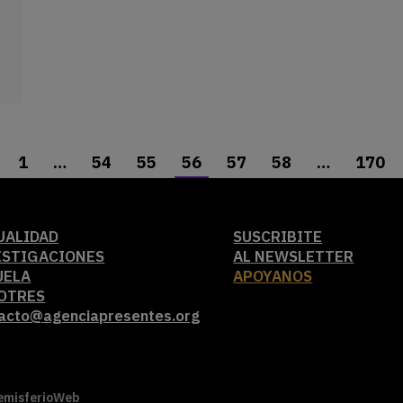
1
…
54
55
56
57
58
…
170
UALIDAD
SUSCRIBITE
ESTIGACIONES
AL NEWSLETTER
UELA
APOYANOS
OTRES
acto@agenciapresentes.org
emisferioWeb