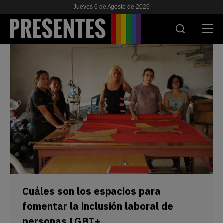
Jueves 6 de Agosto de 2026
ACTUALIDAD
INVESTIGACIONES
VIH & SIDA
ESCUELA
NOSOTRES
APOYANOS
Cuáles son los espacios para
fomentar la inclusión laboral de
personas LGBT+
ES
EN