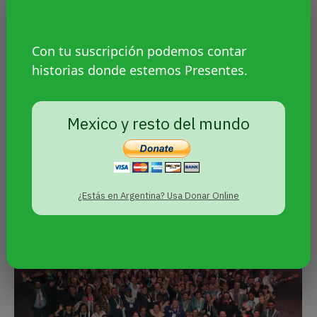
Cómo es la vida universitaria de
Con tu suscripción podemos contar
travestis, trans y no binaries
historias donde estemos Presentes.
Sin categoría
Por
Agencia Presentes
2 mayo, 2022
El ámbito educativo es aún un espacio de
Mexico y resto del mundo
exclusión para las diversidades. Las
experiencias de estudiantes y docentes en
Argentina, México y Guatemala.
¿Estás en Argentina? Usa Donar Online