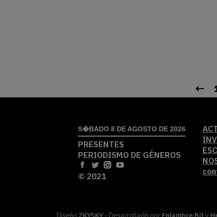
AC
S�BADO 8 DE AGOSTO DE 2026
IN
PRESENTES
ES
PERIODISMO DE GÉNEROS
NO
con
© 2021
Diseño
ZKYSKY
- Desarrollado por
Enjambre Bit
y
H