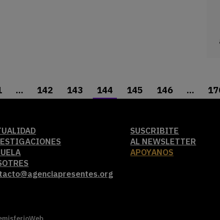
1
…
142
143
144
145
146
…
17
TUALIDAD
SUSCRIBITE
VESTIGACIONES
AL NEWSLETTER
CUELA
APOYANOS
SOTRES
tacto@agenciapresentes.org
emisferioWeb