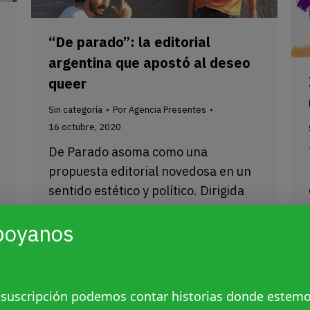
“De parado”: la editorial
argentina que apostó al deseo
queer
Sin categoría
Por
Agencia Presentes
16 octubre, 2020
De Parado asoma como una
propuesta editorial novedosa en un
sentido estético y político. Dirigida
por el poeta Mariano Blatt y
poyanos
Francisco Visconti.
 suscripción podemos contar historias donde estem