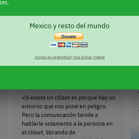
tes.
Mexico y resto del mundo
¿Estás en Argentina? Usa Donar Online
Del clóset se sale cuando se
puede
Sin categoría
Por
Presentes
9 octubre, 2020
«Si existe un clóset es porque hay un
entorno que nos pone en peligro.
Pero la comunicación tiende a
hablarle solamente a la persona en
el clóset, librando de