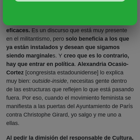
muchos años diciendo que la política era algo
en lo que no había que meterse porque nos
hacía perder nuestra esencia, ser menos
eficaces.
Es un discurso que está muy presente
en el militantismo, pero
solo beneficia a los que
ya están instalados y desean que sigamos
siendo marginale
s. Y
creo que es lo contrario,
hay que entrar en política
.
Alexandria Ocasio-
Cortez
[congresista estadounidense] lo explica
muy bien:
outside-inside
, necesitas gente dentro
de las estructuras que reflejen lo que está pasando
fuera. Por eso, cuando el movimiento feminista se
manifiesta a las puertas del Ayuntamiento de París
contra Christophe Girard, yo salgo y me uno a
ellas.
Al pedir la dimisión del responsable de Cultura,