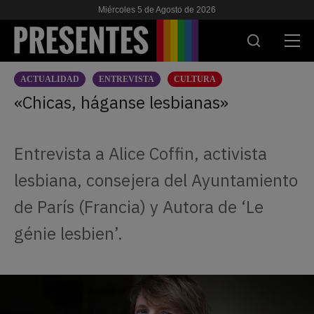
Miércoles 5 de Agosto de 2026
ACTUALIDAD
ENTREVISTA
CULTURA
ACTUALIDAD
«Chicas, háganse lesbianas»
INVESTIGACIONES
Entrevista a Alice Coffin, activista
VIH & SIDA
lesbiana, consejera del Ayuntamiento
ESCUELA
de París (Francia) y Autora de ‘Le
NOSOTRES
génie lesbien’.
APOYANOS
ES
EN