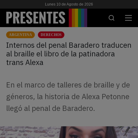
Lunes 10 de Agosto de 2026
ARGENTINA
DERECHOS
ACTUALIDAD
Internos del penal Baradero traducen
al braille el libro de la patinadora
INVESTIGACIONES
trans Alexa
VIH & SIDA
ESCUELA
En el marco de talleres de braille y de
NOSOTRES
géneros, la historia de Alexa Petonne
llegó al penal de Baradero.
APOYANOS
ES
EN