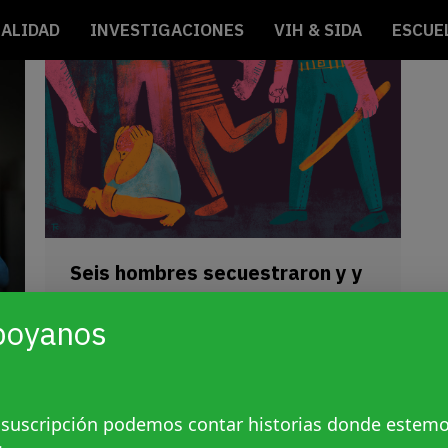
ALIDAD
INVESTIGACIONES
VIH & SIDA
ESCUE
Seis hombres secuestraron y y
torturaron a una joven trans en
poyanos
Paraguay
Sin categoría
Por
Agencia Presentes
17 marzo, 2021
 suscripción podemos contar historias donde estem
La víctima tiene 22 años, es