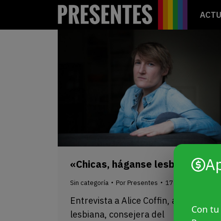
ACTU
A
«Chicas, háganse lesbianas»
Sin categoría
Por
Presentes
17 marzo, 2021
Entrevista a Alice Coffin, activista
Con tu
lesbiana, consejera del