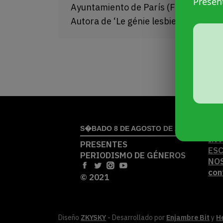
Presen
Ayuntamiento de París (Francia) y
Autora de ‘Le génie lesbien’.
AC
S�BADO 8 DE AGOSTO DE 2026
IN
PRESENTES
ES
PERIODISMO DE GÉNEROS
NO
con
© 2021
Diseño
ZKYSKY
- Desarrollado por
Enjambre Bit
y
H