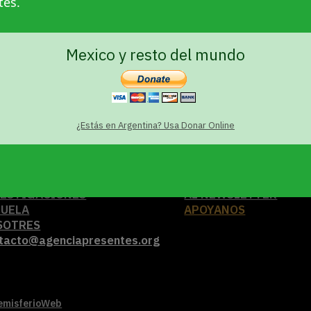
tes.
trabajadora sexual y tiene miedo por
su vida.
Mexico y resto del mundo
¿Estás en Argentina? Usa Donar Online
TUALIDAD
SUSCRIBITE
VESTIGACIONES
AL NEWSLETTER
CUELA
APOYANOS
SOTRES
tacto@agenciapresentes.org
emisferioWeb