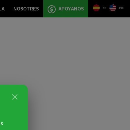
LA
NOSOTRES
APOYANOS
ES
EN
os