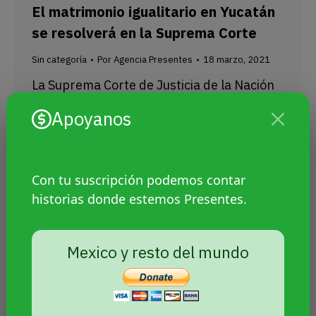
El matrimonio igualitario en Yucatán
se resolverá en la Suprema Corte
Sin categoría
Por
Agencia Presentes
18 marzo, 2021
La Suprema Corte de Justicia de la Nación
(SCJN) de México decidirá si el Congreso de
Apoyanos
Yucatán está en desacato por no
garantizar el matrimonio igualitario y si
debería aprobarlo.
Con tu suscripción podemos contar
historias donde estemos Presentes.
Mexico y resto del mundo