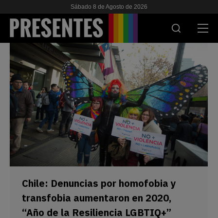
Sábado 8 de Agosto de 2026
ACTUALIDAD
INVESTIGACIONES
VIH & SIDA
ESCUELA
NOSOTRES
APOYANOS
Chile: Denuncias por homofobia y
transfobia aumentaron en 2020,
“Año de la Resiliencia LGBTIQ+”
ES
EN