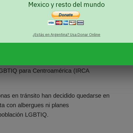
Mexico y resto del mundo
ezolanos LGBTIQ, migrantes,
io en nuestra base de datos. La cual
ad con más personas dentro de
IRCA
¿Estás en Argentina? Usa Donar Online
 población nicaragüense. La mayoría de las
octubre están en la categoría migratoria de
r Araya, director de comunicación del
 LGBTIQ para Centroamérica (IRCA
nas en tránsito han decidido quedarse en
ta con albergues ni planes
 población LGBTIQ.