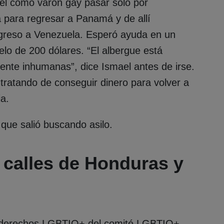
él como varón gay pasar solo por
a para regresar a Panamá y de allí
egreso a Venezuela. Esperó ayuda en un
lo de 200 dólares. “El albergue está
ente inhumanas”, dice Ismael antes de irse.
tratando de conseguir dinero para volver a
ia.
 que salió buscando asilo.
 calles de Honduras y
s derechos LGBTIQ+ del comité LGBTIQ+