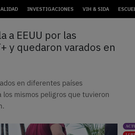
ALIDAD
INVESTIGACIONES
VIH & SIDA
ESCUE
a a EEUU por las
T+ y quedaron varados en
ados en diferentes países
 los mismos peligros que tuvieron
n.
ACT
LGBT