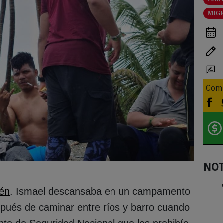
MIG
Comp
NO
ién
. Ismael descansaba en un campamento
pués de caminar entre ríos y barro cuando
nto de Seguridad Nacional que les prohibía