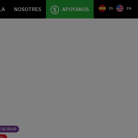
LA
NOSOTRES
APOYANOS
ES
EN
UALIDAD
I+