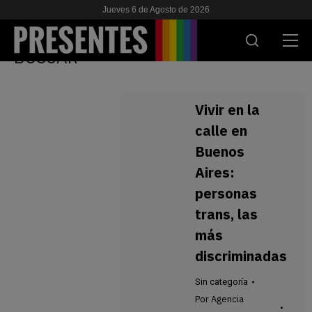
Jueves 6 de Agosto de 2026
BUSCAR
ACTUALIDAD
Vivir en la
INVESTIGACIONES
calle en
Buenos
VIH & SIDA
Aires:
ESCUELA
personas
trans, las
NOSOTRES
más
discriminadas
APOYANOS
Sin categoría
Por
Agencia
ES
EN