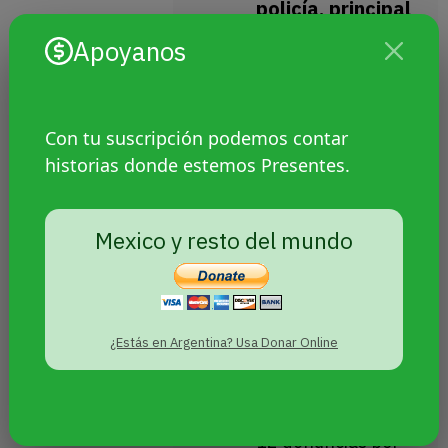
policía, principal
amenaza
Apoyanos
Sin categoría
Por
Agencia Presentes
24 junio, 2019
Con tu suscripción podemos contar
Según el informe
historias donde estemos Presentes.
“Situación de
violencia hacia
Mexico y resto del mundo
personas trans en
el Paraguay”, en
2018 hubo 68
denuncias de
¿Estás en Argentina? Usa Donar Online
violencia trans, de
las cuales 2 fueron
transfemicidios;
12 denuncias por