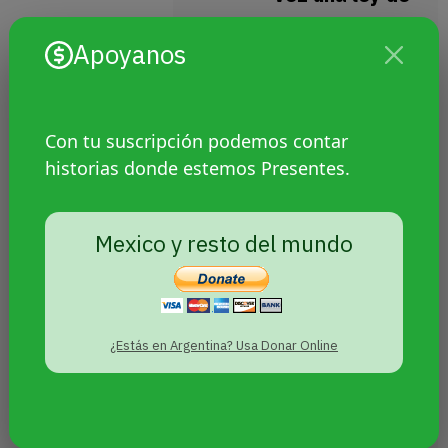
identidad de
Apoyanos
género
Sin categoría
Por
Agencia
Con tu suscripción podemos contar
Presentes
historias donde estemos Presentes.
16 febrero, 2021
Por cuarta
ocasión el
Mexico y resto del mundo
Congreso del
estado
mexicano de
Puebla retrasa
¿Estás en Argentina? Usa Donar Online
la legislación de
una iniciativa de
reforma al