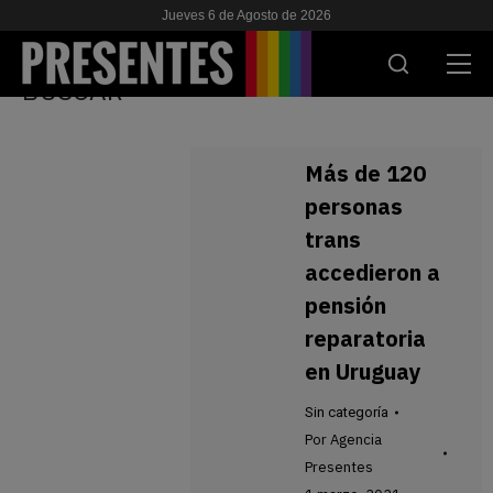
Jueves 6 de Agosto de 2026
BUSCAR
ACTUALIDAD
Más de 120
INVESTIGACIONES
personas
trans
VIH & SIDA
accedieron a
ESCUELA
pensión
reparatoria
NOSOTRES
en Uruguay
APOYANOS
Sin categoría
Por
Agencia
Presentes
ES
EN