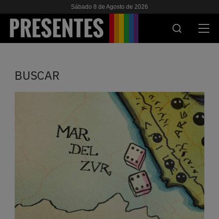
Sábado 8 de Agosto de 2026
ACTUALIDAD
BUSCAR
INVESTIGACIONES
VIH & SIDA
ESCUELA
NOSOTRES
APOYANOS
ES
EN