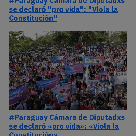
#Paraguay Cámara de Diputadxs
se declaró "pro vida": "Viola la
Constitución"
#Paraguay Cámara de Diputadxs
se declaró «pro vida»: «Viola la
Constitución»