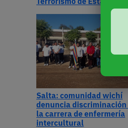
Terrorismo de Estado
Salta: comunidad wichí
denuncia discriminación
la carrera de enfermería
intercultural