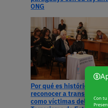
ONG
A
Por qué es histórico
reconocer a trans y trave
Con tu
como víctimas del
Presen