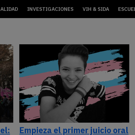
ALIDAD
INVESTIGACIONES
VIH & SIDA
ESCUE
el:
Empieza el primer juicio oral