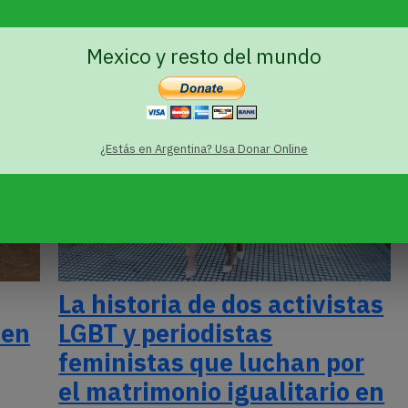
Mexico y resto del mundo
¿Estás en Argentina? Usa Donar Online
La historia de dos activistas
 en
LGBT y periodistas
feministas que luchan por
el matrimonio igualitario en