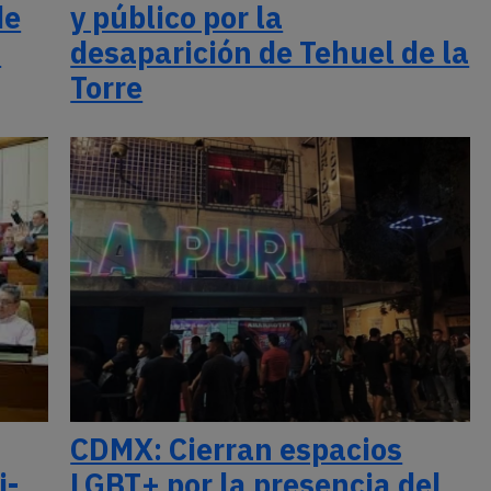
de
y público por la
»
desaparición de Tehuel de la
Torre
CDMX: Cierran espacios
i-
LGBT+ por la presencia del