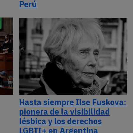
Perú
Hasta siempre Ilse Fuskova:
pionera de la visibilidad
lésbica y los derechos
LGBTI+ en Argentina