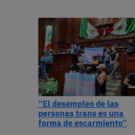
“El desempleo de las
personas trans es una
forma de escarmiento”