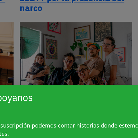
narco
poyanos
Andamos Flotando: Diseño
stis
disidente para el cambio
 suscripción podemos contar historias donde estem
social
tes.