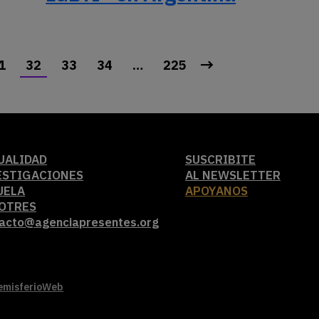
1
32
33
34
…
225
UALIDAD
SUSCRIBITE
ESTIGACIONES
AL NEWSLETTER
UELA
APOYANOS
OTRES
acto@agenciapresentes.org
emisferioWeb