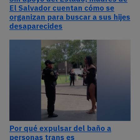
El Salvador cuentan cómo se
organizan para buscar a sus hijes
desaparecides
Por qué expulsar del baño a
personas trans es