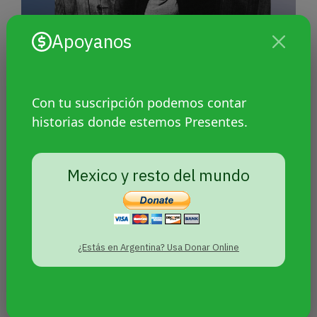
Apoyanos
Con tu suscripción podemos contar
Seis meses de prisión en
historias donde estemos Presentes.
suspenso para la joven mapuche
Yéssica Bonnefoi por defenderse
de una policía
Mexico y resto del mundo
¿Estás en Argentina? Usa Donar Online