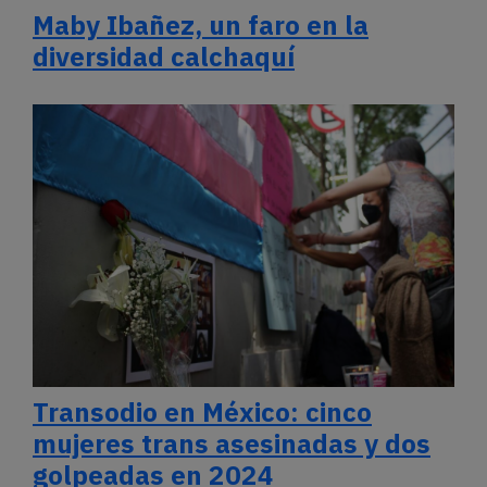
Maby Ibañez, un faro en la
diversidad calchaquí
Transodio en México: cinco
mujeres trans asesinadas y dos
golpeadas en 2024