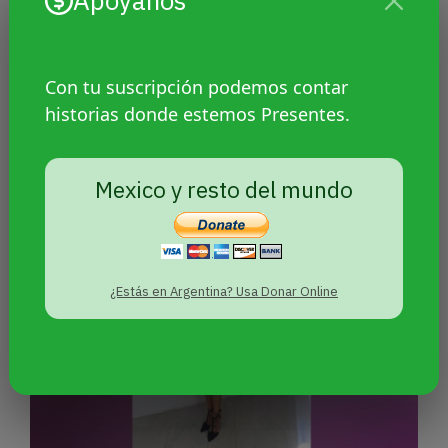
Apoyanos
Con tu suscripción podemos contar
Solidaridad y feminismo en
historias donde estemos Presentes.
medio del genocidio: entrevista a
una activista lesbiana palestina
Mexico y resto del mundo
¿Estás en Argentina? Usa Donar Online