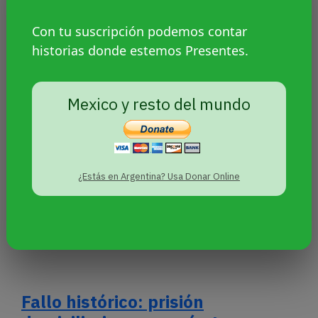
Con tu suscripción podemos contar
Mapa del #Orgullo2018: así
historias donde estemos Presentes.
marcha Argentina
Mexico y resto del mundo
¿Estás en Argentina? Usa Donar Online
Fallo histórico: prisión