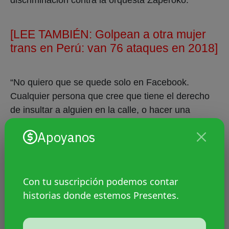
[LEE TAMBIÉN:
Golpean a otra mujer
trans en Perú: van 76 ataques en 2018]
“No quiero que se quede solo en Facebook.
Cualquier persona que cree que tiene el derecho
de insultar a alguien en la calle, o hacer una
‘broma’, la va a pensar dos veces. Hay muchas
Apoyanos
personas que me han escrito y que viven casos
similares todos los días. Ellos van a saber que
tienen la opción de denunciar”.
Con tu suscripción podemos contar
La orquesta Zaperoko solo minutos después de
historias donde estemos Presentes.
bajar del avión publicó unas “disculpas” en la que
señalan que son muy bromistas y que fue una