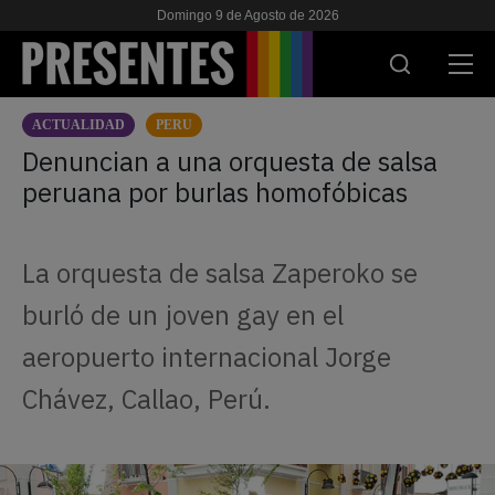
Domingo 9 de Agosto de 2026
ACTUALIDAD
PERU
ACTUALIDAD
Denuncian a una orquesta de salsa
peruana por burlas homofóbicas
INVESTIGACIONES
VIH & SIDA
La orquesta de salsa Zaperoko se
ESCUELA
burló de un joven gay en el
NOSOTRES
aeropuerto internacional Jorge
Chávez, Callao, Perú.
APOYANOS
ES
EN