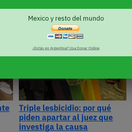
transfeminista marchó en la
31 de Retiro
Mexico y resto del mundo
¿Estás en Argentina? Usa Donar Online
nte
Triple lesbicidio: por qué
piden apartar al juez que
investiga la causa