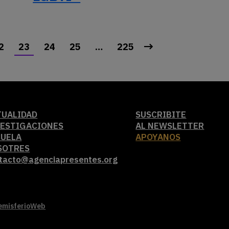
2
23
24
25
…
225
TUALIDAD
SUSCRIBITE
VESTIGACIONES
AL NEWSLETTER
CUELA
APOYANOS
SOTRES
tacto@agenciapresentes.org
emisferioWeb