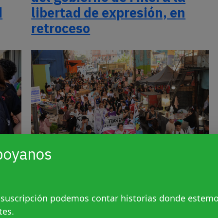
d
libertad de expresión, en
retroceso
poyanos
de
El Orgullo villero,
 suscripción podemos contar historias donde estem
plurinacional y
tes.