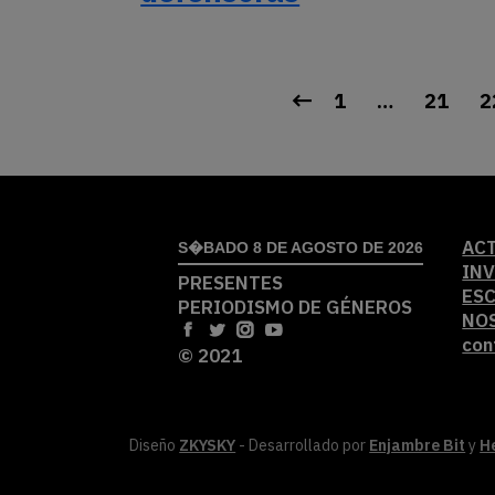
1
…
21
2
AC
S�BADO 8 DE AGOSTO DE 2026
IN
PRESENTES
ES
PERIODISMO DE GÉNEROS
NO
con
© 2021
Diseño
ZKYSKY
- Desarrollado por
Enjambre Bit
y
H