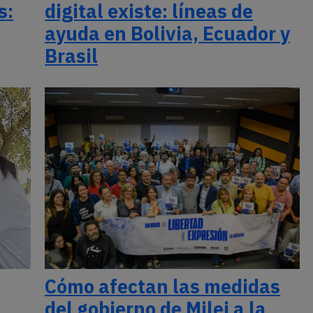
s:
digital existe: líneas de
ayuda en Bolivia, Ecuador y
Brasil
Cómo afectan las medidas
del gobierno de Milei a la