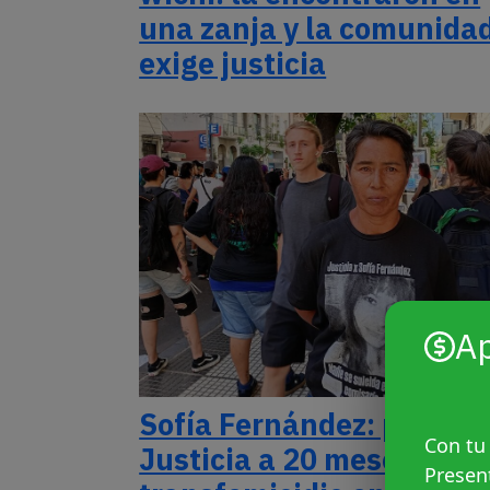
una zanja y la comunida
exige justicia
A
Sofía Fernández: pedido 
Con tu
Justicia a 20 meses del
Presen