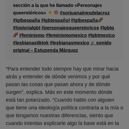
sección a la que he llamado «Personajes
queerstóricos»
#sorjuanainesdelacruz
#lgtbespaña
#lgbtespañol
#lgtbespaña
#historialgbt
#personajesqueerstoricos
#lgbtq
#feminismo
#feminismomexico
#lgbtmexico
#lesbianastiktok
#lesbianasmexico
♬ sonido
original – Estupenda Márquez
“Para entender todo siempre hay que mirar hacia
atrás y entender de dónde venimos y por qué
pasan las cosas que pasan ahora y de dónde
surgen”, explica. Más en este momento dónde
está tan polarizado. “Cuando hablo con alguien
que tiene una ideología política contraria a la mía o
que tengamos nuestras diferencias, siento que
cuando intentas explicarle algo la base está en la