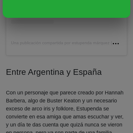
U
na publicación compartida por estupenda márquez (@estupendamarquez)
Entre Argentina y España
Con un personaje que parece creado por Hannah
Barbera, algo de Buster Keaton y un necesario
exceso de arco iris y folklore, Estupenda se
convierte en esa amiga que amas escuchar y ver,
y un día te das cuenta que quizá nunca se vieron
en persona, pero ya son parte de una familia