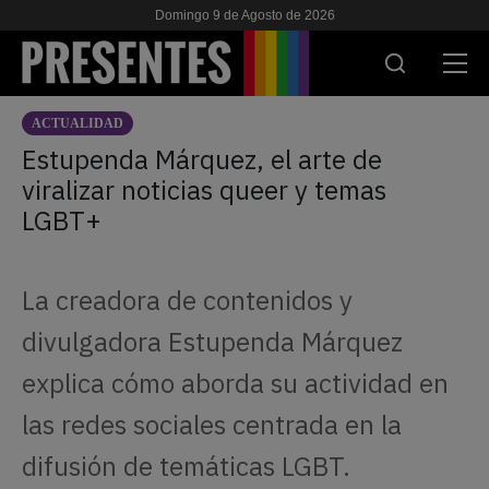
Domingo 9 de Agosto de 2026
ACTUALIDAD
ACTUALIDAD
Estupenda Márquez, el arte de
viralizar noticias queer y temas
INVESTIGACIONES
LGBT+
VIH & SIDA
ESCUELA
La creadora de contenidos y
NOSOTRES
divulgadora Estupenda Márquez
explica cómo aborda su actividad en
APOYANOS
las redes sociales centrada en la
difusión de temáticas LGBT.
ES
EN