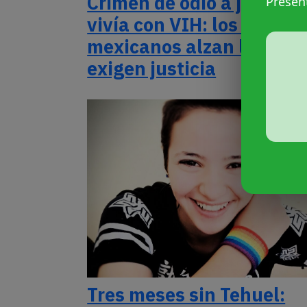
Crimen de odio a joven q
Presen
vivía con VIH: los activi
mexicanos alzan la voz y
exigen justicia
Tres meses sin Tehuel: