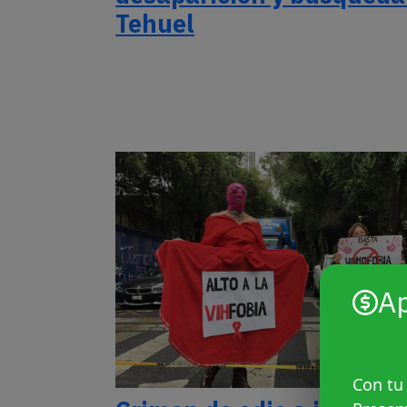
Tehuel
A
Con tu