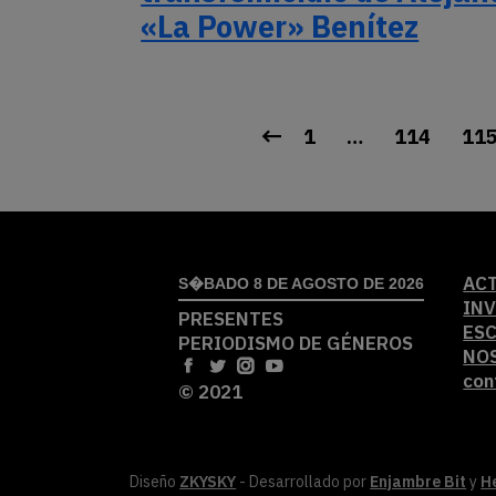
«La Power» Benítez
1
…
114
11
AC
S�BADO 8 DE AGOSTO DE 2026
IN
PRESENTES
ES
PERIODISMO DE GÉNEROS
NO
con
© 2021
Diseño
ZKYSKY
- Desarrollado por
Enjambre Bit
y
H