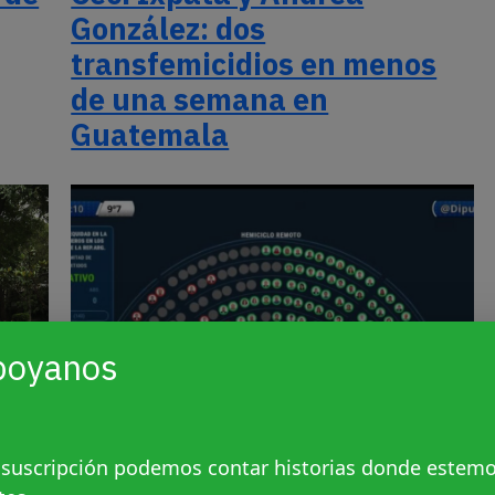
González: dos
transfemicidios en menos
de una semana en
Guatemala
poyanos
 suscripción podemos contar historias donde estem