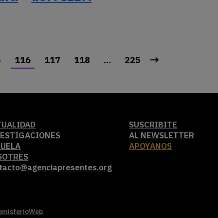
5
116
117
118
…
225
TUALIDAD
SUSCRIBITE
VESTIGACIONES
AL NEWSLETTER
CUELA
APOYANOS
SOTRES
tacto@agenciapresentes.org
emisferioWeb