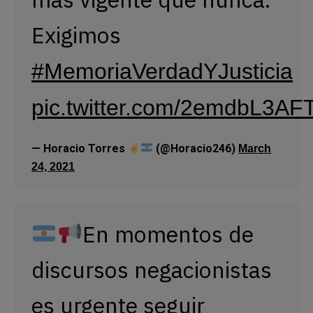
Exigimos
#MemoriaVerdadYJusticia
pic.twitter.com/2emdbL3AF
— Horacio Torres
(@Horacio246)
March
24, 2021
En momentos de
discursos negacionistas
es urgente seguir