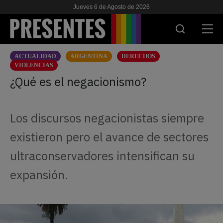
Jueves 6 de Agosto de 2026
ACTUALIDAD
ARGENTINA
DERECHOS
ACTUALIDAD
VIOLENCIAS
¿Qué es el negacionismo?
INVESTIGACIONES
VIH & SIDA
Los discursos negacionistas siempre
ESCUELA
existieron pero el avance de sectores
NOSOTRES
ultraconservadores intensifican su
expansión.
APOYANOS
ES
EN