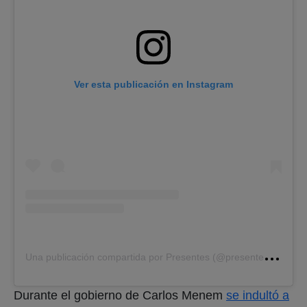
Ver esta publicación en Instagram
U
na publicación compartida por Presentes (@presenteslatam)
Durante el gobierno de Carlos Menem
se indultó a