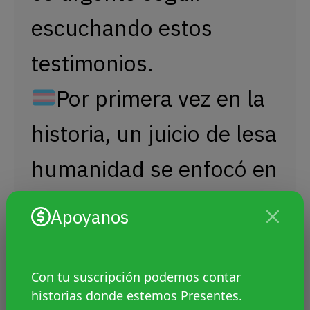
escuchando estos
testimonios.
Por primera vez en la
historia, un juicio de lesa
humanidad se enfocó en
la declaración de cinco
Apoyanos
mujeres trans y travestis
víctimas de la dictadura:
Con tu suscripción podemos contar
historias donde estemos Presentes.
"He pasado todo tipo