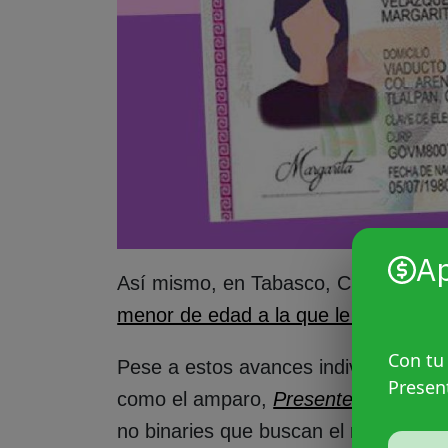
A
Así mismo, en Tabasco, Citlalli se con
menor de edad a la que le fue recon
Con tu
Pese a estos avances individuales qu
Presen
como el amparo,
Presentes
realizó u
no binaries que buscan el reconocimi