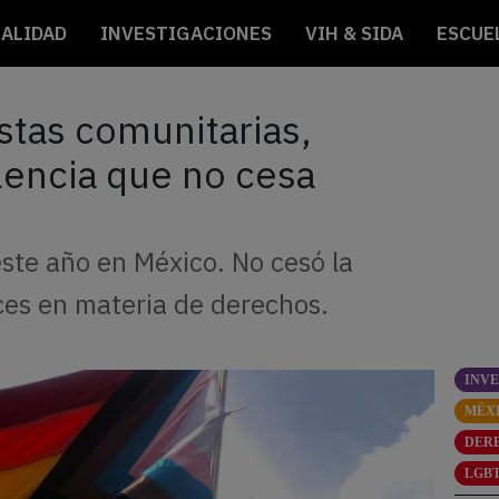
ALIDAD
INVESTIGACIONES
VIH & SIDA
ESCUE
tas comunitarias,
lencia que no cesa
este año en México. No cesó la
ces en materia de derechos.
INV
MÉX
DER
LGBT