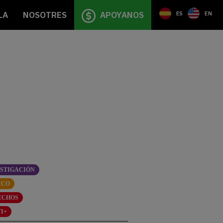
LA
NOSOTRES
APOYANOS
ES
EN
ESTIGACIÓN
ICO
ECHOS
I+