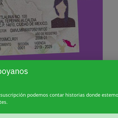
poyanos
virtió en la
primera persona no binarie
ocida su identidad de género
.
 suscripción podemos contar historias donde estem
e han sucedido gracias a recursos legales
tes.
na nota
en donde identificó que personas
ento de su identidad se enfrentan a