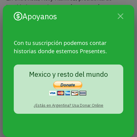
Igualdad Sustantiva Yucatán, comentó que
Apoyanos
Muñeca no podrá seguir ejerciendo el trabajo
sexual, su principal fuente de ingresos, por su
seguridad.
Con tu suscripción podemos contar
“Los delitos que le imputaron han sido fabricados.
historias donde estemos Presentes.
Ahora ella se encuentra en una situación de
vulnerabilidad económica. Realizaremos algunas
acciones concretas como donativos y aplicación a
Mexico y resto del mundo
fondos internacionales de defensoras. Todo este
proceso la vulnera emocional y económicamente”,
comentó Kelly a Presentes.
¿Estás en Argentina? Usa Donar Online
Detenciones arbitrarias en
Yucatán