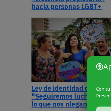
hacia personas LGBT+
A
Ley de identidad de géne
Con tu
"Seguiremos luchando p
Presen
lo que nos niegan"