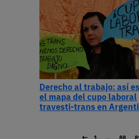
Derecho al trabajo: así e
el mapa del cupo laboral
travesti-trans en Argent
1
…
88
8