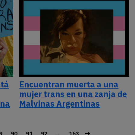
stá
Encuentran muerta a una
mujer trans en una zanja de
ina
Malvinas Argentinas
9
90
91
92
…
163