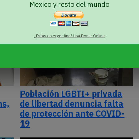
Mexico y resto del mundo
¿Estás en Argentina? Usa Donar Online
Población LGBTI+ privada
ns,
de libertad denuncia falta
de protección ante COVID-
19