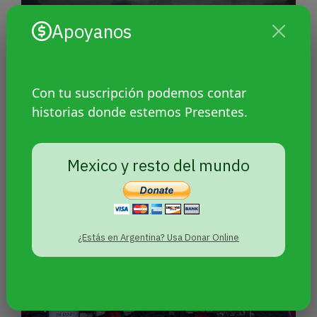
Apoyanos
CABA: Detienen a un joven que
planeaba atentados contra
Con tu suscripción podemos contar
judíos y personas LGBT
historias donde estemos Presentes.
Mexico y resto del mundo
¿Estás en Argentina? Usa Donar Online