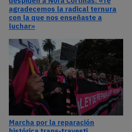
despiden a Nora Cortiñas: «Te
agradecemos la radical ternura
con la que nos enseñaste a
luchar»
Marcha por la reparación
histórica trans-travesti,