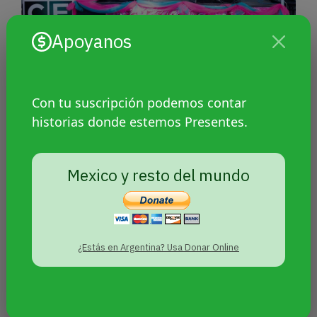
Apoyanos
Fiesta y memoria: El bachillerato
Mocha Celis celebró su festival
Con tu suscripción podemos contar
anual y rindió homenaje a Zoe
historias donde estemos Presentes.
López
Mexico y resto del mundo
¿Estás en Argentina? Usa Donar Online