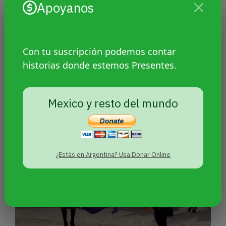
Apoyanos
Con tu suscripción podemos contar
Preocupación de personas
historias donde estemos Presentes.
travestis y trans por nueva “zona
roja” en Mar del Plata
Mexico y resto del mundo
¿Estás en Argentina? Usa Donar Online