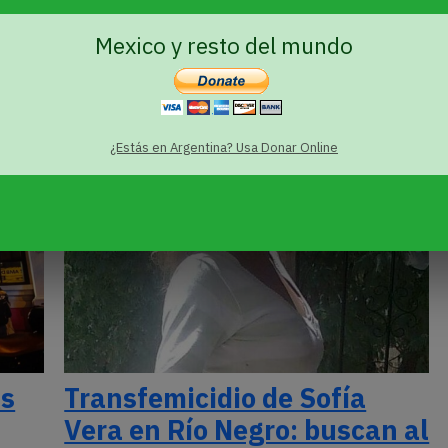
«Campaña del Desierto»
llegó a los tribunales
Mexico y resto del mundo
argentinos
¿Estás en Argentina? Usa Donar Online
is
Transfemicidio de Sofía
Vera en Río Negro: buscan al