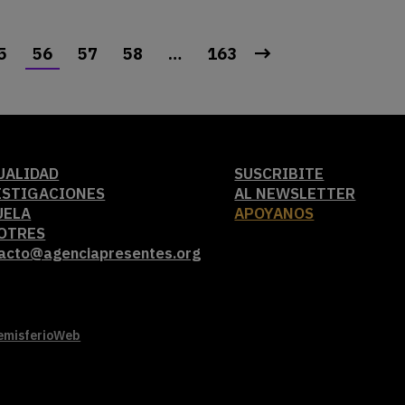
5
56
57
58
…
163
UALIDAD
SUSCRIBITE
ESTIGACIONES
AL NEWSLETTER
UELA
APOYANOS
OTRES
acto@agenciapresentes.org
emisferioWeb