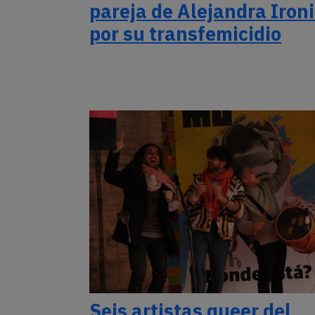
pareja de Alejandra Ironi
por su transfemicidio
Seis artistas queer del