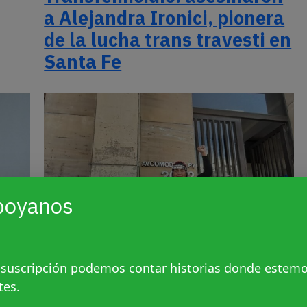
a Alejandra Ironici, pionera
de la lucha trans travesti en
Santa Fe
poyanos
 suscripción podemos contar historias donde estem
la
El genocidio indígena de la
tes.