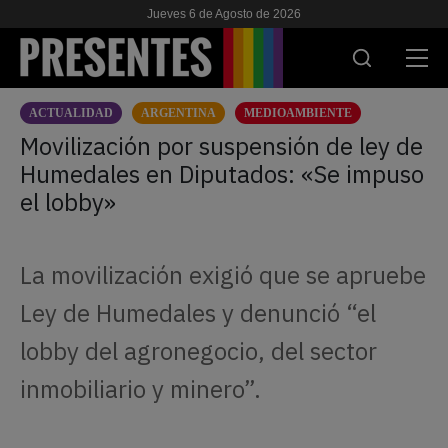
Jueves 6 de Agosto de 2026
ACTUALIDAD
ARGENTINA
MEDIOAMBIENTE
ACTUALIDAD
Movilización por suspensión de ley de
Humedales en Diputados: «Se impuso
INVESTIGACIONES
el lobby»
VIH & SIDA
ESCUELA
La movilización exigió que se apruebe
NOSOTRES
Ley de Humedales y denunció “el
lobby del agronegocio, del sector
APOYANOS
inmobiliario y minero”.
ES
EN