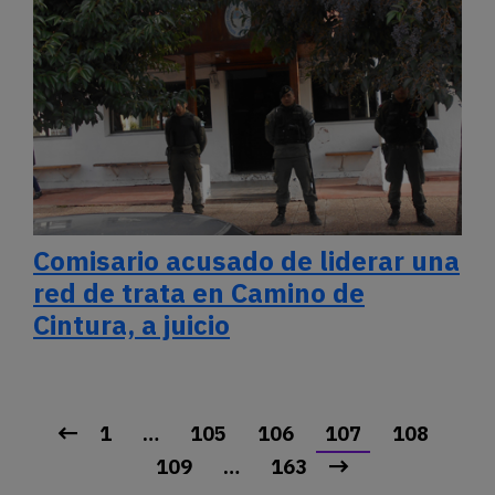
Comisario acusado de liderar una
red de trata en Camino de
Cintura, a juicio
1
…
105
106
107
108
109
…
163