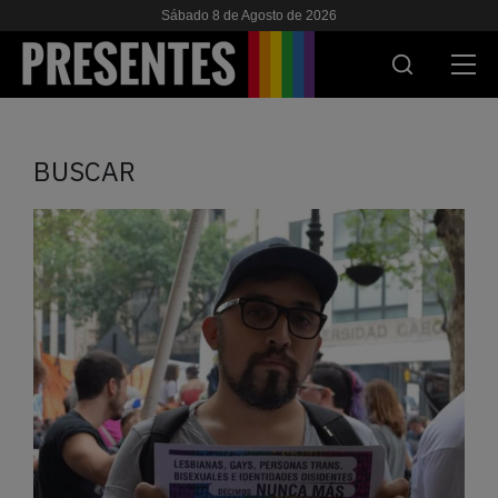
Sábado 8 de Agosto de 2026
ACTUALIDAD
BUSCAR
INVESTIGACIONES
VIH & SIDA
ESCUELA
NOSOTRES
APOYANOS
ES
EN