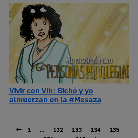
Vivir con Vih: Bicho y yo
almuerzan en la #Mesaza
1
…
132
133
134
135