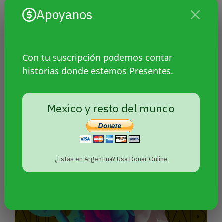
Apoyanos
Con tu suscripción podemos contar
historias donde estemos Presentes.
Argentina tendrá el Primer
Encuentro Federal de Educación
Travesti Trans: convoca el
Mexico y resto del mundo
bachillerato Mocha Celis
¿Estás en Argentina? Usa Donar Online