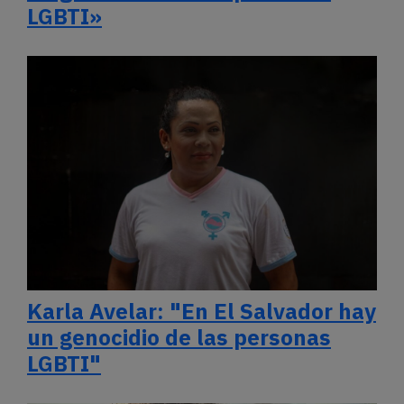
LGBTI»
Karla Avelar: "En El Salvador hay
un genocidio de las personas
LGBTI"