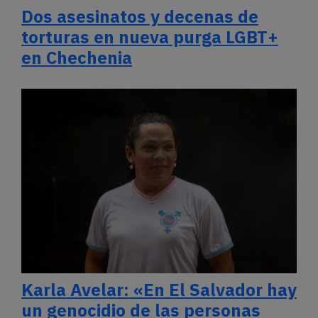
Dos asesinatos y decenas de
torturas en nueva purga LGBT+
en Chechenia
Karla Avelar: «En El Salvador hay
un genocidio de las personas