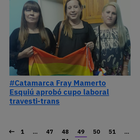
#Catamarca Fray Mamerto
Esquiú aprobó cupo laboral
travesti-trans
1
…
47
48
49
50
51
…