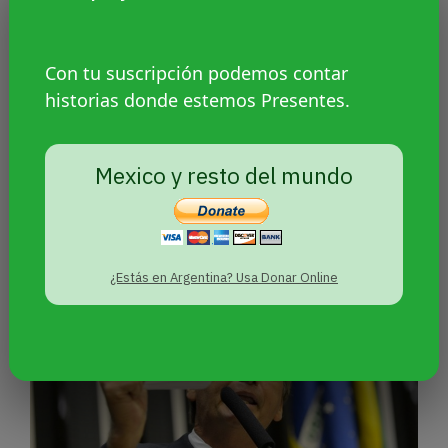
Con tu suscripción podemos contar
historias donde estemos Presentes.
Fuerzas de seguridad deben
Mexico y resto del mundo
garantizar salud a personal trans
¿Estás en Argentina? Usa Donar Online