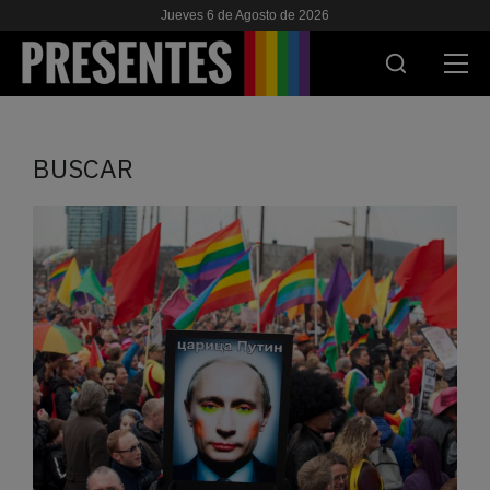
Jueves 6 de Agosto de 2026
ACTUALIDAD
BUSCAR
INVESTIGACIONES
VIH & SIDA
ESCUELA
NOSOTRES
APOYANOS
ES
EN