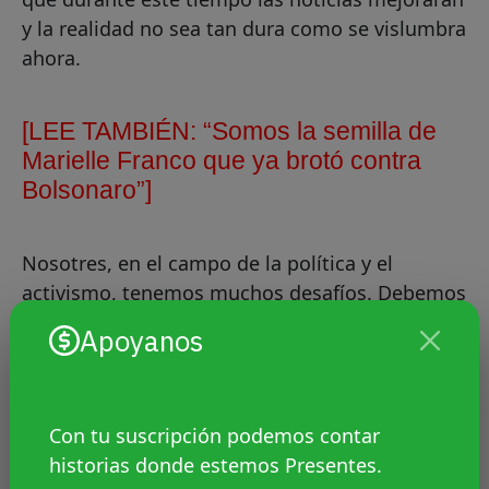
y la realidad no sea tan dura como se vislumbra
ahora.
[LEE TAMBIÉN:
“Somos la semilla de
Marielle Franco que ya brotó contra
Bolsonaro”]
Nosotres, en el campo de la política y el
activismo, tenemos muchos desafíos. Debemos
unirnos para liberar a Brasil de la extrema
Apoyanos
derecha y todo lo acarrea, como el machismo,
el racismo, el odio a los más pobres, la
LGBTfobia. Precisamos unirnos,
Con tu suscripción podemos contar
independientemente del partido político, de la
historias donde estemos Presentes.
organización y de la ideología de izquierda. Un