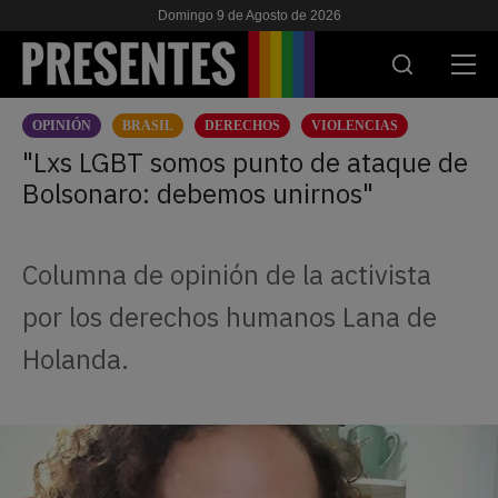
Domingo 9 de Agosto de 2026
OPINIÓN
BRASIL
DERECHOS
VIOLENCIAS
ACTUALIDAD
"Lxs LGBT somos punto de ataque de
Bolsonaro: debemos unirnos"
INVESTIGACIONES
VIH & SIDA
Columna de opinión de la activista
ESCUELA
por los derechos humanos Lana de
NOSOTRES
Holanda.
APOYANOS
ES
EN