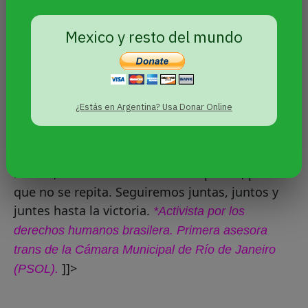
pez es mucho más frágil que un cardumen, por
eso es proceso pensar colectivamente, en
Mexico y resto del mundo
sintonía, en unión. Juntes seremos más fuertes.
Aquí hago un llamado a que todes les
hermanes de América Latina presten atención a
lo que está pasando en Brasil. La extrema
¿Estás en Argentina? Usa Donar Online
derecha en Brasil nos puede afectar a todes. No
podemos permitir que esta tragedia se
expanda. Que lo que pasa en Brasil sirva, por lo
menos, como aviso a los demás países, para
que no se repita. Seguiremos juntas, juntos y
juntes hasta la victoria.
*Activista por los
derechos humanos brasilera. Primera asesora
trans de la Cámara Municipal de Río de Janeiro
]]>
(PSOL).