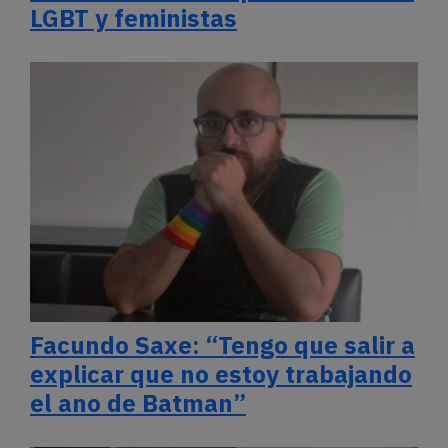
LGBT y feministas
Facundo Saxe: “Tengo que salir a
explicar que no estoy trabajando
el ano de Batman”