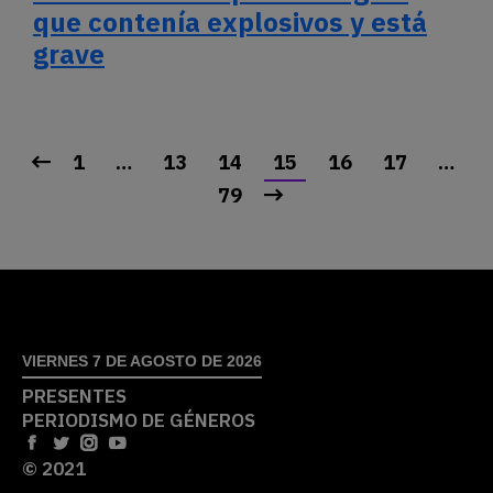
que contenía explosivos y está
grave
1
…
13
14
15
16
17
…
79
VIERNES 7 DE AGOSTO DE 2026
PRESENTES
PERIODISMO DE GÉNEROS
© 2021