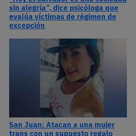
sin alegría”, dice psicóloga que
evalúa víctimas de régimen de
excepción
San Juan: Atacan a una mujer
trans con un supuesto regalo