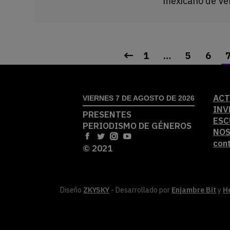
mexicano de Ve
1
…
5
6
ACT
VIERNES 7 DE AGOSTO DE 2026
INV
PRESENTES
ESC
PERIODISMO DE GÉNEROS
NO
con
© 2021
Diseño
ZKYSKY
- Desarrollado por
Enjambre Bit
y
H