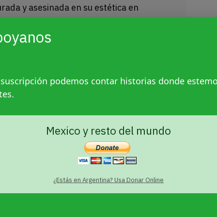
urada y asesinada en su estética en
palapa. Hay un detenido.
poyanos
H declaró culpable al Estado
r el transfemicidio de Vicky
 suscripción podemos contar historias donde estem
tes.
gencia Presentes
28 junio, 2021
ón sin precedentes, la Corte Interamericana
Mexico y resto del mundo
umanos declaró culpable al Estado de
l asesinato de la activista trans Vicky
¿Estás en Argentina? Usa Donar Online
sfemicidio en La Plata: Wanda