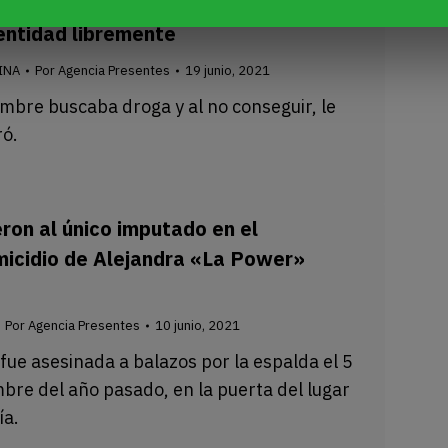
ta había migrado de Perú para vivir
entidad libremente
INA
Por
Agencia Presentes
19 junio, 2021
mbre buscaba droga y al no conseguir, le
ró.
ron al único imputado en el
micidio de Alejandra «La Power»
Por
Agencia Presentes
10 junio, 2021
fue asesinada a balazos por la espalda el 5
bre del año pasado, en la puerta del lugar
ía.