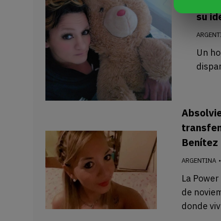
Tanan
su id
ARGENT
Un ho
dispa
Absolvie
transfe
Benítez
ARGENTINA
La Power 
de noviem
donde viv