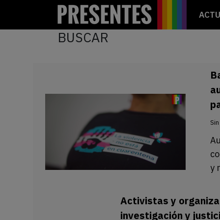
ACTU
BUSCAR
B
au
p
Sin
Au
co
y 
Activistas y organiz
investigación y justi