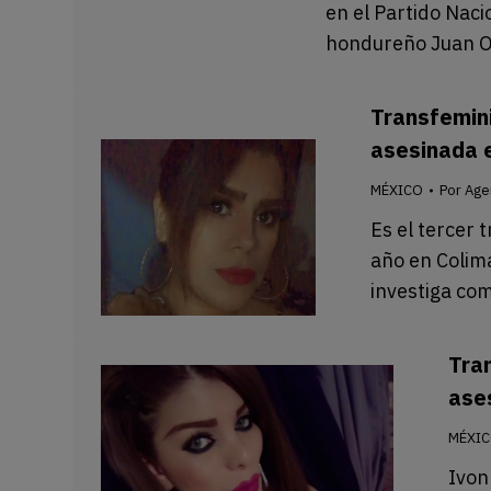
en el Partido Naci
hondureño Juan O
Transfemini
asesinada e
MÉXICO
Por
Age
Es el tercer 
año en Colima
investiga co
Tra
ase
MÉXI
Ivon