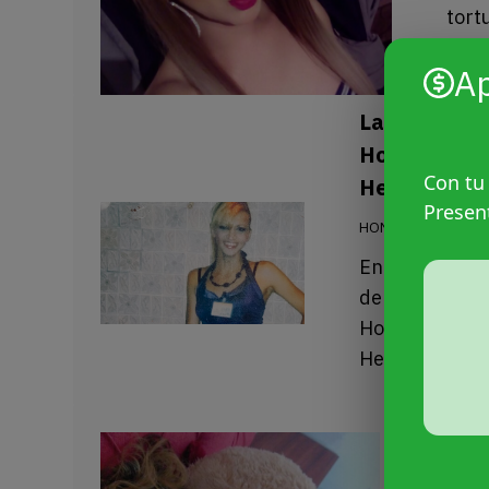
tort
Izta
A
La Corte ID
Hondureño po
Con tu
Hernández
Presen
HONDURAS
Por
A
En una decisi
de Derechos H
Honduras por e
Hernández.
Tran