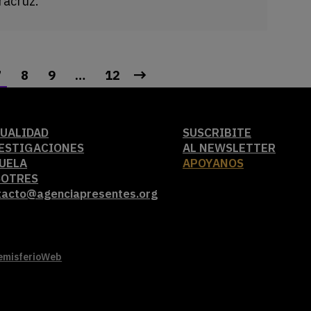
racruz.
7
8
9
…
12
UALIDAD
SUSCRIBITE
ESTIGACIONES
AL NEWSLETTER
UELA
APOYANOS
SOTRES
tacto@agenciapresentes.org
emisferioWeb