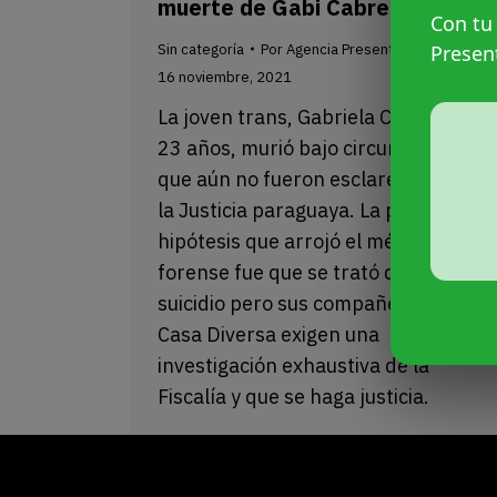
muerte de Gabi Cabrera
Con tu
Presen
Sin categoría
Por
Agencia Presentes
16 noviembre, 2021
La joven trans, Gabriela Cabrera, de
23 años, murió bajo circunstancias
que aún no fueron esclarecidas por
la Justicia paraguaya. La primera
hipótesis que arrojó el médico
forense fue que se trató de un
suicidio pero sus compañeras de
Casa Diversa exigen una
investigación exhaustiva de la
Fiscalía y que se haga justicia.