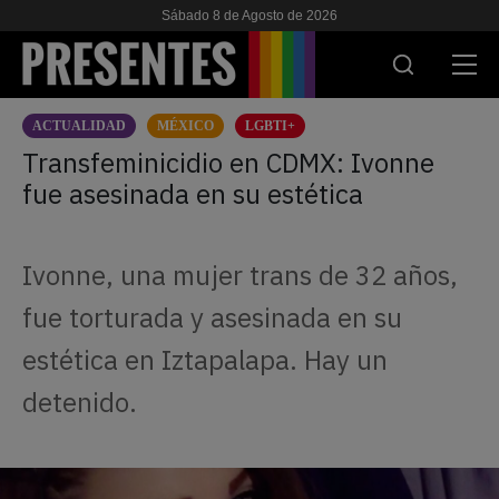
Sábado 8 de Agosto de 2026
ACTUALIDAD
MÉXICO
LGBTI+
ACTUALIDAD
Transfeminicidio en CDMX: Ivonne
fue asesinada en su estética
INVESTIGACIONES
VIH & SIDA
Ivonne, una mujer trans de 32 años,
ESCUELA
fue torturada y asesinada en su
NOSOTRES
estética en Iztapalapa. Hay un
detenido.
APOYANOS
ES
EN