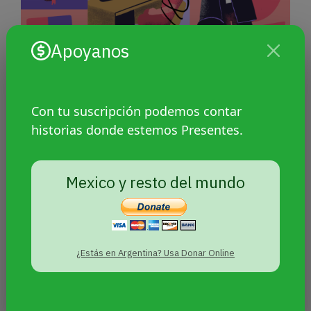
Apoyanos
Con tu suscripción podemos contar
historias donde estemos Presentes.
Gremios de salud mental de
América latina y Caribe se
Mexico y resto del mundo
pronunciaron contra “terapias de
conversión”
¿Estás en Argentina? Usa Donar Online