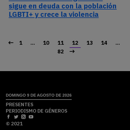
sigue en deuda con la población
LGBTI+ y crece la violencia
1
…
10
11
12
13
14
…
82
DOMINGO 9 DE AGOSTO DE 2026
PRESENTES
PERIODISMO DE GÉNEROS
© 2021