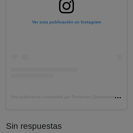
Ver esta publicación en Instagram
U
na publicación compartida por Presentes (@presenteslatam)
Sin respuestas