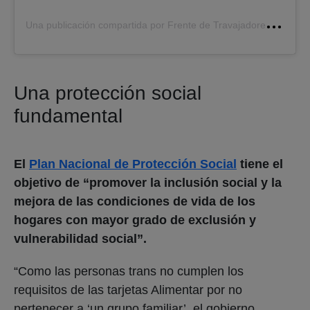
U
na publicación compartida por Frente de Travajadores TTNB en el Estado (@ttnbenelestado)
Una protección social
fundamental
El
Plan Nacional de Protección Social
tiene el
objetivo de “promover la inclusión social y la
mejora de las condiciones de vida de los
hogares con mayor grado de exclusión y
vulnerabilidad social”.
“Como las personas trans no cumplen los
requisitos de las tarjetas Alimentar por no
pertenecer a ‘un grupo familiar’, el gobierno