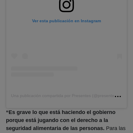
Ver esta publicación en Instagram
U
na publicación compartida por Presentes (@presenteslatam)
“Es grave lo que está haciendo el gobierno
porque está jugando con el derecho a la
seguridad alimentaria de las personas.
Para las